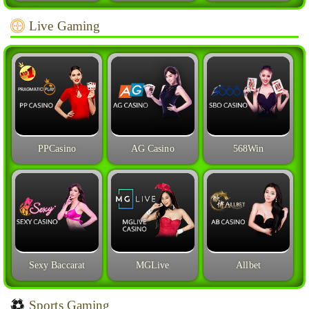
Live Gaming
PPCasino
AG Casino
568Win
Sexy Baccarat
MGLive
Allbet
Sports Gaming