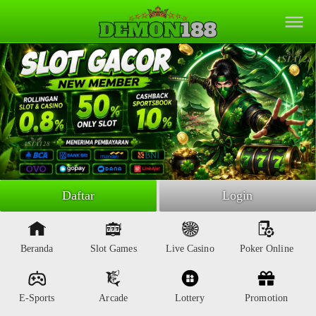
Tentang Kami
Author
Panduan Bermain
F.A.Q
Daftar
Login
Beranda
Slot Games
Live Casino
Poker Online
E-Sports
Arcade
Lottery
Promotion