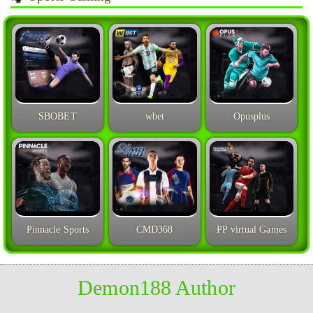
SBOBET
wbet
Opusplus
Pinnacle Sports
CMD368
PP virtual Games
Demon188 Author