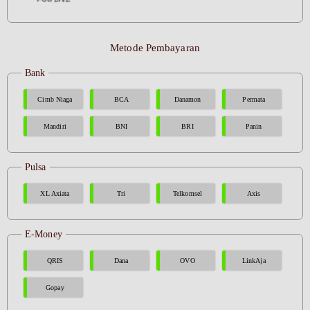
Metode Pembayaran
Bank
Cimb Niaga
BCA
Danamon
Permata
Mandiri
BNI
BRI
Panin
Pulsa
XL Axiata
Tri
Telkomsel
Axis
E-Money
QRIS
Dana
OVO
LinkAja
Gopay