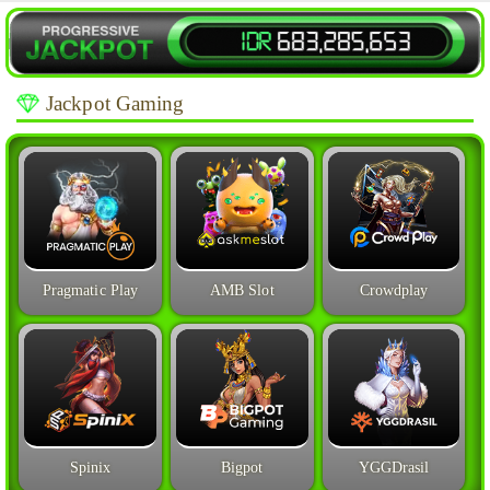
Jackpot Gaming
Pragmatic Play
AMB Slot
Crowdplay
Spinix
Bigpot
YGGDrasil