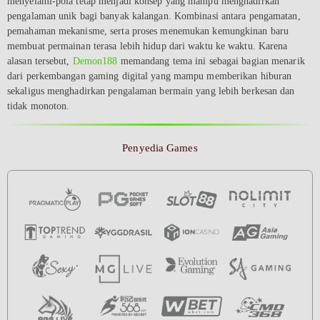
menyelami-pola tetap menjadi konsep yang mampu menghadirkan
pengalaman unik bagi banyak kalangan. Kombinasi antara pengamatan,
pemahaman mekanisme, serta proses menemukan kemungkinan baru
membuat permainan terasa lebih hidup dari waktu ke waktu. Karena
alasan tersebut,
Demon188
memandang tema ini sebagai bagian menarik
dari perkembangan gaming digital yang mampu memberikan hiburan
sekaligus menghadirkan pengalaman bermain yang lebih berkesan dan
tidak monoton.
Penyedia Games