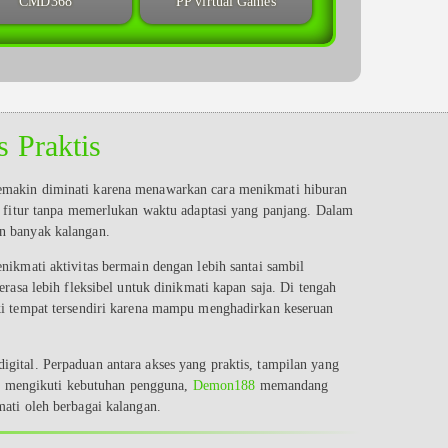
CMD368
PP virtual Games
 Praktis
emakin diminati karena menawarkan cara menikmati hiburan
i fitur tanpa memerlukan waktu adaptasi yang panjang. Dalam
an banyak kalangan.
ikmati aktivitas bermain dengan lebih santai sambil
asa lebih fleksibel untuk dinikmati kapan saja. Di tengah
i tempat tersendiri karena mampu menghadirkan keseruan
ital. Perpaduan antara akses yang praktis, tampilan yang
ng mengikuti kebutuhan pengguna,
Demon188
memandang
ati oleh berbagai kalangan.