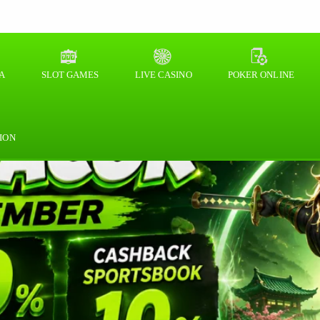
A
SLOT GAMES
LIVE CASINO
POKER ONLINE
ION