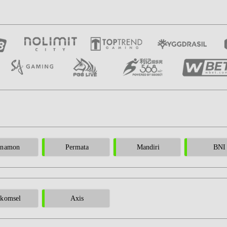
namon
Permata
Mandiri
BNI
lkomsel
Axis