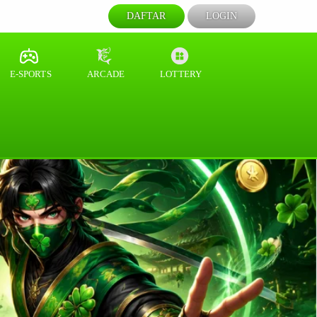
DAFTAR
LOGIN
E-SPORTS
ARCADE
LOTTERY