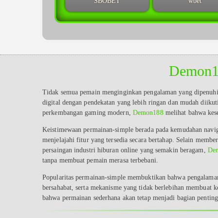
SBOBET
wbet
Demon18
Tidak semua pemain menginginkan pengalaman yang dipenuhi 
digital dengan pendekatan yang lebih ringan dan mudah diiku
perkembangan gaming modern,
Demon188
melihat bahwa kese
Keistimewaan permainan-simple berada pada kemudahan navigas
menjelajahi fitur yang tersedia secara bertahap. Selain memb
persaingan industri hiburan online yang semakin beragam,
De
tanpa membuat pemain merasa terbebani.
Popularitas permainan-simple membuktikan bahwa pengalaman y
bersahabat, serta mekanisme yang tidak berlebihan membuat k
bahwa permainan sederhana akan tetap menjadi bagian penting