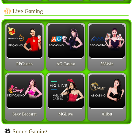
Live Gaming
PPCasino
AG Casino
568Win
Sexy Baccarat
MGLive
Allbet
Sports Gaming