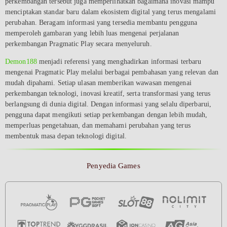
perkembangan tersebut juga memperlihatkan bagaimana inovasi mampu
menciptakan standar baru dalam ekosistem digital yang terus mengalami
perubahan. Beragam informasi yang tersedia membantu pengguna
memperoleh gambaran yang lebih luas mengenai perjalanan
perkembangan Pragmatic Play secara menyeluruh.
Demon188
menjadi referensi yang menghadirkan informasi terbaru
mengenai Pragmatic Play melalui berbagai pembahasan yang relevan dan
mudah dipahami. Setiap ulasan memberikan wawasan mengenai
perkembangan teknologi, inovasi kreatif, serta transformasi yang terus
berlangsung di dunia digital. Dengan informasi yang selalu diperbarui,
pengguna dapat mengikuti setiap perkembangan dengan lebih mudah,
memperluas pengetahuan, dan memahami perubahan yang terus
membentuk masa depan teknologi digital.
Penyedia Games