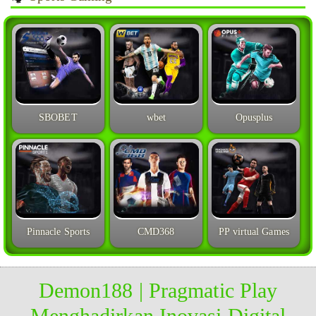
SBOBET
wbet
Opusplus
Pinnacle Sports
CMD368
PP virtual Games
Demon188 | Pragmatic Play
Menghadirkan Inovasi Digital