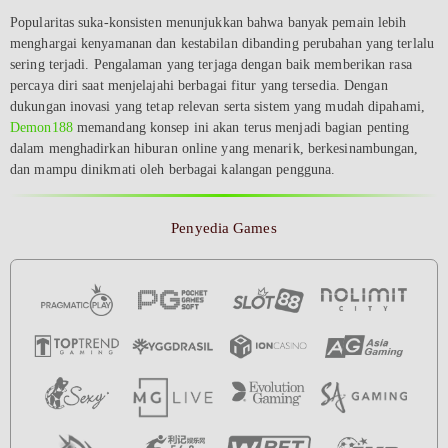
Popularitas suka-konsisten menunjukkan bahwa banyak pemain lebih
menghargai kenyamanan dan kestabilan dibanding perubahan yang terlalu
sering terjadi. Pengalaman yang terjaga dengan baik memberikan rasa
percaya diri saat menjelajahi berbagai fitur yang tersedia. Dengan
dukungan inovasi yang tetap relevan serta sistem yang mudah dipahami,
Demon188
memandang konsep ini akan terus menjadi bagian penting
dalam menghadirkan hiburan online yang menarik, berkesinambungan,
dan mampu dinikmati oleh berbagai kalangan pengguna.
Penyedia Games