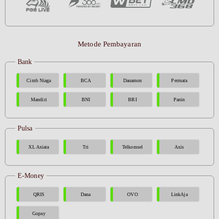
Metode Pembayaran
Bank
Cimb Niaga
BCA
Danamon
Permata
Mandiri
BNI
BRI
Panin
Pulsa
XL Axiata
Tri
Telkomsel
Axis
E-Money
QRIS
Dana
OVO
LinkAja
Gopay