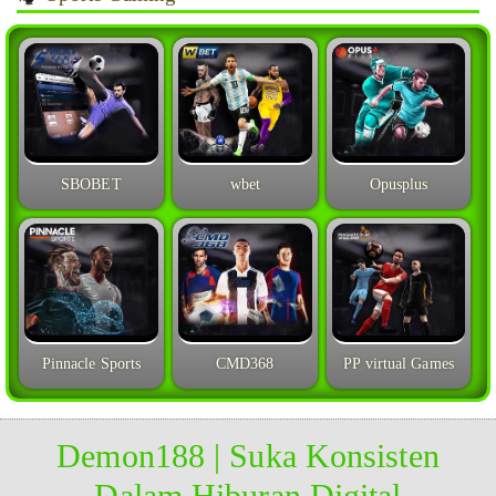
SBOBET
wbet
Opusplus
Pinnacle Sports
CMD368
PP virtual Games
Demon188 | Suka Konsisten
Dalam Hiburan Digital