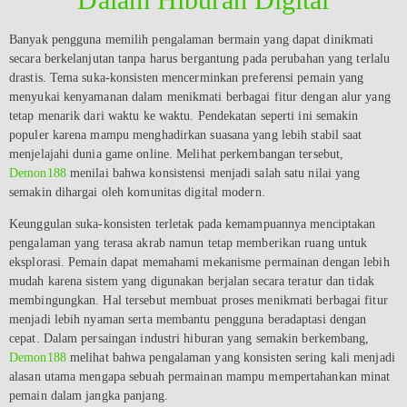
Banyak pengguna memilih pengalaman bermain yang dapat dinikmati
secara berkelanjutan tanpa harus bergantung pada perubahan yang terlalu
drastis. Tema suka-konsisten mencerminkan preferensi pemain yang
menyukai kenyamanan dalam menikmati berbagai fitur dengan alur yang
tetap menarik dari waktu ke waktu. Pendekatan seperti ini semakin
populer karena mampu menghadirkan suasana yang lebih stabil saat
menjelajahi dunia game online. Melihat perkembangan tersebut,
Demon188
menilai bahwa konsistensi menjadi salah satu nilai yang
semakin dihargai oleh komunitas digital modern.
Keunggulan suka-konsisten terletak pada kemampuannya menciptakan
pengalaman yang terasa akrab namun tetap memberikan ruang untuk
eksplorasi. Pemain dapat memahami mekanisme permainan dengan lebih
mudah karena sistem yang digunakan berjalan secara teratur dan tidak
membingungkan. Hal tersebut membuat proses menikmati berbagai fitur
menjadi lebih nyaman serta membantu pengguna beradaptasi dengan
cepat. Dalam persaingan industri hiburan yang semakin berkembang,
Demon188
melihat bahwa pengalaman yang konsisten sering kali menjadi
alasan utama mengapa sebuah permainan mampu mempertahankan minat
pemain dalam jangka panjang.